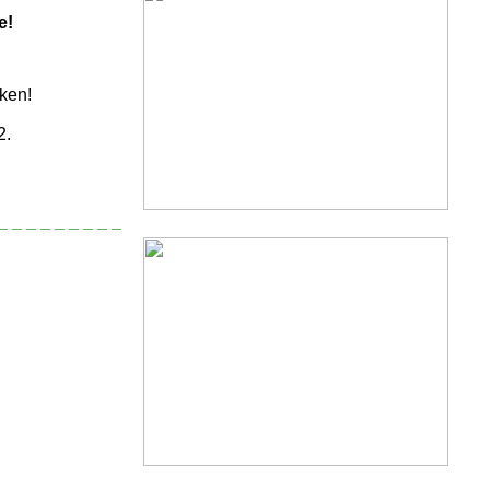
e!
ken!
2.
_ _ _ _ _ _ _ _ _