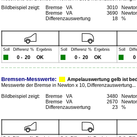
_
Bildbeispiel zeigt:
Bremse VA
3010
Newton 
Bremse VA
3690
Newton 
Differenzauswertung
18
%
Soll
Differenz %
Ergebnis
Soll
Differenz %
Ergebnis
Soll
Diff
0 -
20
OK
0 -
20
OK
0 
_ _ _ _ _ _ _ _ _ _ _ _ _ _ _ _ _ _ _ _ _ _ _ _ _ _ _ _ _ _ _ _ _ _ 
_
_
Bremsen-
Messwerte:
Ampelauswertung gelb ist bed
Messwerte der Bremse in Newton x 10, Differenzauswertung...
Bildbeispiel zeigt:
Bremse VA
3480
Newton 
Bremse VA
2670
Newton 
Differenzauswertung
23
%