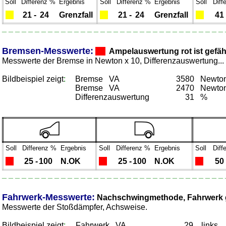
Soll
Differenz %
Ergebnis
Soll
Differenz %
Ergebnis
Soll
Diff
21 -
24
Grenzfall
21 -
24
Grenzfall
41 
_ _ _ _ _ _ _ _ _ _ _ _ _ _ _ _ _ _ _ _ _ _ _ _ _ _ _ _ _ _ _ _ _ _ 
_
_
Bremsen-
Messwerte:
Ampelauswertung rot ist gefäh
Messwerte der Bremse in Newton x 10, Differenzauswertung...
Bildbeispiel zeigt
:
Bremse VA
3580
Newton 
Bremse VA
2470
Newton 
Differenzauswertung
31
%
Soll
Differenz %
Ergebnis
Soll
Differenz %
Ergebnis
Soll
Diff
2
5 -
100
N.OK
2
5 -
100
N.OK
50 
_ _ _ _ _ _ _ _ _ _ _ _ _ _ _ _ _ _ _ _ _ _ _ _ _ _ _ _ _ _ _ _ _ _ 
_
_
Fahrwerk-
Messwerte:
Nachschwingmethode, Fahrwerk g
Messwerte der Stoßdämpfer, Achsweise.
Bildbeispiel zeigt
:
Fahrwerk VA
29
links