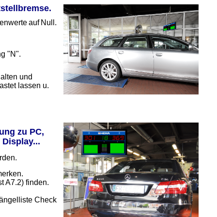
tstellbremse.
enwerte
auf
Null.
g "N".
halten und
astet lassen u.
ung zu PC,
Display...
rden.
merken.
 A7.2) finden.
ängelliste Check