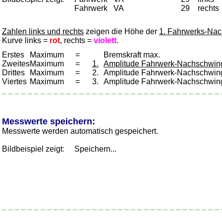
Fahrwerk VA
29
rechts
_
Zahlen links und rechts
zeigen die Höhe der
1. Fahrwerks-Na
Kurve links =
rot
, rechts =
violett
.
_
Erstes
Maximum
=
Bremskraft max.
Zweites
Maximum
=
1.
Amplitude Fahrwerk-Nachschwin
Drittes
Maximum
=
2.
Amplitude Fahrwerk-Nachschwin
Viertes
Maximum
=
3.
Amplitude Fahrwerk-Nachschwin
_ _ _ _ _ _ _ _ _ _ _ _ _ _ _ _ _ _ _ _ _ _ _ _ _ _ _ _ _ _ _ _ _ _ 
_
_
Messwerte speichern:
Messwerte werden automatisch gespeichert.
Bildbeispiel zeigt
:
Speichern...
_ _ _ _ _ _ _ _ _ _ _ _ _ _ _ _ _ _ _ _ _ _ _ _ _ _ _ _ _ _ _ _ _ _ 
_