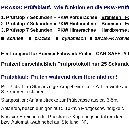
_
PRAXIS
:
Prüfablauf. Wie funktioniert die PKW-Prü
1.
Prüfstop 7 Sekunden = PKW Vorderachse
Bremsen - F
2.
Prüfstop 7 Sekunden = PKW Hinterachse
Bremsen - F
3.
Prüfstop 7 Sekunden = PKW Hinterachse
Handbremse u
schnell
präzise
dynamisch
für alle PKW ohne
Ein Prüfgerät für Bremse-Fahrwerk-Reifen CAR-SAFET
Prüfzeit einschließlich Prüfprotokoll nur 25 Sekund
_
Prüfablauf:
Prüfen während dem Hereinfahren!
PC-Bildschirm Startanzeige: Ampel Grün, alle Zahlenwerte auf 
Sie können losfahren...
Startposition: Anfahrtstrecke zur Prüfstrasse aus ca. 3-5m.
Anfahren, beschleunigen auf 5-10km/h Prüfgeschwindigkeit.
Kurz vor Erreichen der Prüfstrasse Kupplungspedal drücken,
bzw. Automatikwählhebel auf Stellung "N".
_