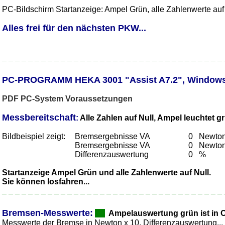
PC-Bildschirm Startanzeige: Ampel Grün, alle Zahlenwerte auf 
Alles frei für den nächsten PKW...
_ _ _ _ _ _ _ _ _ _ _ _ _ _ _ _ _ _ _ _ _ _ _ _ _ _ _ _ _ _ _ _ _ _ 
_
_
PC-
P
ROGRAMM
HEKA 3001 "Assist A7.2"
,
Windows
PDF PC-System Voraussetzungen
Messbereitschaft
:
Alle Zahlen auf Null, Ampel leuchtet g
Bildbeispiel zeigt:
Bremsergebnisse VA
0
Newton 
Bremsergebnisse VA
0
Newton 
Differenzauswertung
0
%
Startanzeige Ampel Grün und alle Zahlenwerte auf Null.
Sie können losfahren...
_ _ _ _ _ _ _ _ _ _ _ _ _ _ _ _ _ _ _ _ _ _ _ _ _ _ _ _ _ _ _ _ _ _ 
_
_
Bremsen-
Messwerte:
Ampelauswertung grün ist in 
Messwerte der Bremse in Newton x 10, Differenzauswertung...