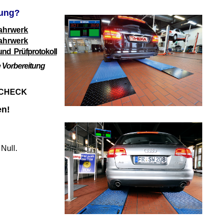
fung?
ahrwerk
ahrwerk
nd Prüfprotokoll
 Vorbereitung
Y-CHECK
en!
Null.