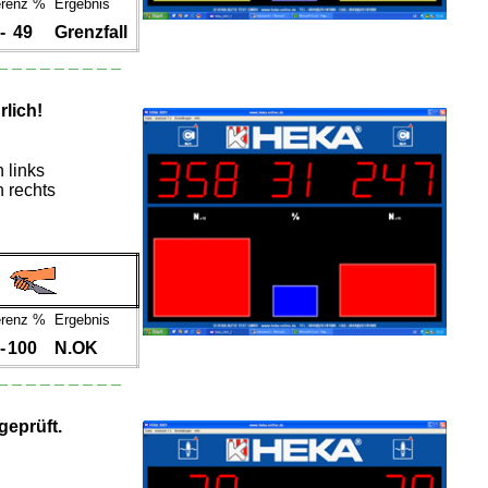
erenz %
Ergebnis
-
49
Grenzfall
_ _ _ _ _ _ _ _ _
rlich!
links
rechts
erenz %
Ergebnis
-
100
N.OK
_ _ _ _ _ _ _ _ _
eprüft.