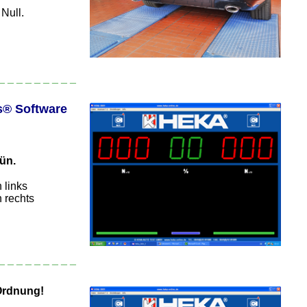
Null.
_ _ _ _ _ _ _ _ _
_
® Software
rün.
links
rechts
_ _ _ _ _ _ _ _ _
Ordnung!