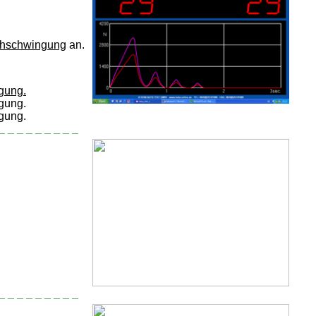
chschwingung
an.
gung.
gung.
gung.
_ _ _ _ _ _ _ _ _
_ _ _ _ _ _ _ _ _