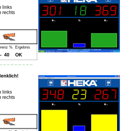
links
rechts
erenz %
Ergebnis
-
40
OK
_ _ _ _ _ _ _ _ _
enklich!
links
rechts