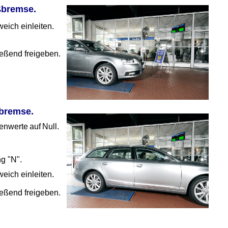
ßbremse.
ich einleiten.
ießend freigeben.
ßbremse.
enwerte
auf
Null.
g "N".
ich einleiten.
ießend freigeben.