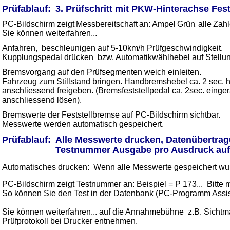
Prüfablauf:
3. Prüfschritt mit PKW-Hinterachse Fes
PC-Bildschirm zeigt
Messbereitschaft
an:
Ampel
Grün
alle
Zahl
,
Sie können weiterfahren...
Anfahren, beschleunigen auf 5-10km/h Prüfgeschwindigkeit.
Kupplungspedal drücken bzw. Automatikwählhebel auf Stellun
Bremsvorgang auf den Prüfsegmenten weich einleiten.
Fahrzeug zum Stillstand bringen. Handbremshebel ca. 2 sec. 
anschliessend freigeben. (Bremsfeststellpedal ca. 2sec. einger
anschliessend lösen).
Bremswerte der Feststellbremse auf PC-Bildschirm sichtbar.
Messwerte werden automatisch gespeichert.
_
Prüfablauf:
Alle Messwerte drucken, Datenübertrag
Testnummer Ausgabe pro Ausdruck auf 
Automatisches drucken: Wenn alle Messwerte gespeichert wu
PC-Bildschirm zeigt Testnummer an: Beispiel = P 173... Bitte 
So können Sie den Test in der Datenbank (PC-Programm Assist
Sie können weiterfahren... auf die Annahmebühne z.B. Sichtm
Prüfprotokoll bei Drucker entnehmen.